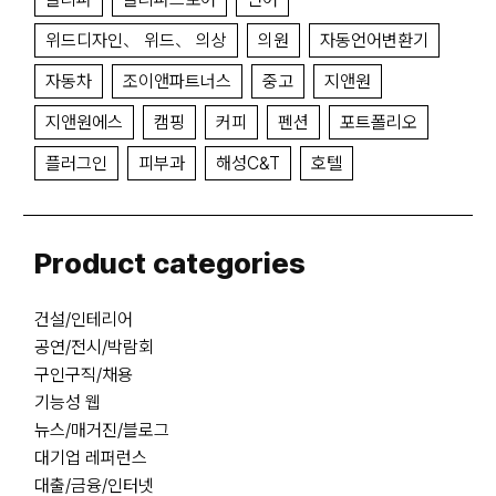
위드디자인、 위드、 의상
의원
자동언어변환기
자동차
조이앤파트너스
중고
지앤원
지앤원에스
캠핑
커피
펜션
포트폴리오
플러그인
피부과
해성C&T
호텔
Product categories
건설/인테리어
공연/전시/박람회
구인구직/채용
기능성 웹
뉴스/매거진/블로그
대기업 레퍼런스
대출/금융/인터넷