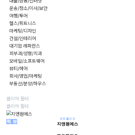
대출/금융/인터넷
운송/청소/이사/보안
여행/투어
헬스/휘트니스
마케팅/디자인
건설/인테리어
대기업 레퍼런스
피부과/성형/치과
모바일/소프트웨어
뷰티/헤어
회사/영업/마케팅
부동산/분양/하우스
클리어 필터
클리어 필터
포트폴리오
퀵 뷰
지앤원에스