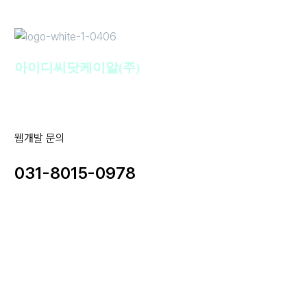
아이디씨닷케이알(주)
웹개발 문의
031-8015-0978
사업자명 : 아이디씨닷케이알(주) I 대표이사 : 강경원
사업자등록번호 : 255-88-01780 I 통신판매업신고번호: 2020-
성남분당A-1142
개인정보보호책임자 : 강경원 제안/제휴 문의 및 파일 접수 메일 :
idc@idc.kr