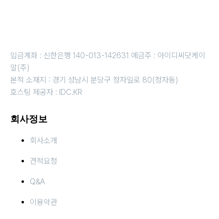
근무시간 평일 오전 10시 ~오후 6시 i 금요일 오전 10시 ~ 오후 5
시
휴무일 : 법정 및 임시휴무일 (호스팅 응급 : 010-3816-4497)
입금계좌 : 신한은행 140-013-142631 예금주 : 아이디씨닷케이
알(주)
본적 소재지 : 경기 성남시 분당구 정자일로 80(정자동)
호스팅 제공자 : IDC.KR
회사정보
회사소개
견적요청
Q&A
이용약관