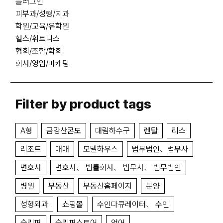
플러그인
피부과/성형/치과
학원/교육/유학원
헬스/휘트니스
협회/조합/학회
회사/영업/마케팅
Filter by product tags
A형
금강산콘도
대림하수구
렌탈
리스
리조트
매매
모델하우스
법무법인、법무사
변호사
변호사、 법률회사、 법무사、 법무법인
병원
부동산
부동산홈페이지
분양
성형외과
쇼핑몰
수인다큐레이터、 수인
슬리퍼
슬리퍼스토어
언어