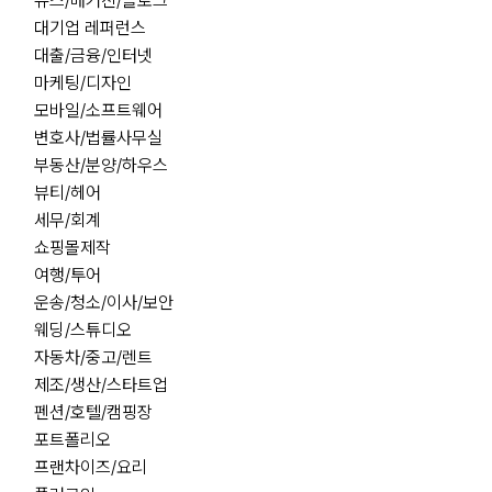
뉴스/매거진/블로그
대기업 레퍼런스
대출/금융/인터넷
마케팅/디자인
모바일/소프트웨어
변호사/법률사무실
부동산/분양/하우스
뷰티/헤어
세무/회계
쇼핑몰제작
여행/투어
운송/청소/이사/보안
웨딩/스튜디오
자동차/중고/렌트
제조/생산/스타트업
펜션/호텔/캠핑장
포트폴리오
프랜차이즈/요리