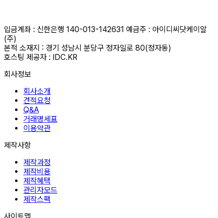
근무시간 평일 오전 10시 ~오후 6시 i 금요일 오전 10시 ~ 오후 5시
휴무일 : 법정 및 임시휴무일 (호스팅 응급 : 010-3816-4497)
입금계좌 : 신한은행 140-013-142631 예금주 : 아이디씨닷케이알
(주)
본적 소재지 : 경기 성남시 분당구 정자일로 80(정자동)
호스팅 제공자 : IDC.KR
회사정보
회사소개
견적요청
Q&A
거래명세표
이용약관
제작사항
제작과정
제작비용
제작혜택
관리자모드
제작스팩
사이트맵