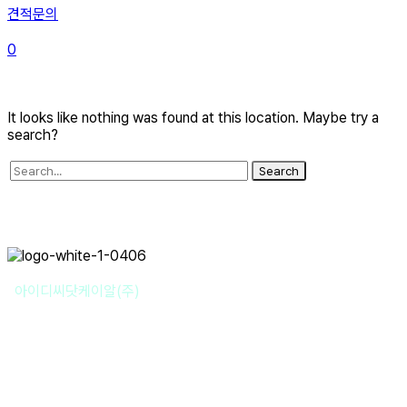
견적문의
0
It looks like nothing was found at this location. Maybe try a
search?
Search
아이디씨닷케이알(주)
사업자명 : 아이디씨닷케이알(주) I 대표이사 : 강경원
사업자등록번호 : 255-88-01780 I 통신판매업신고번호: 2020-성
남분당A-1142
개인정보보호책임자 : 강경원 제안/제휴 문의 및 파일 접수 메일 :
sales@idc.kr