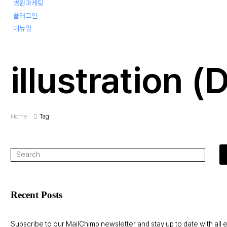
병원마케팅
플러그인
매뉴얼
illustration 
Home
Tag
Recent Posts
Subscribe to our MailChimp newsletter and stay up to date with all 