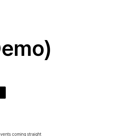
(Demo)
events coming straight