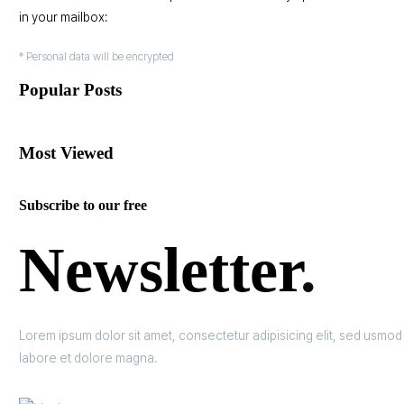
in your mailbox:
* Personal data will be encrypted
Popular Posts
Most Viewed
Subscribe to our free
Newsletter
.
Lorem ipsum dolor sit amet, consectetur adipisicing elit, sed usmod
labore et dolore magna.