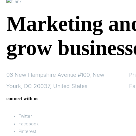
Marketing and
grow business
08 New Hampshire Avenue #100, New
Ph
Yourk, DC 20037, United States
Fa
connect with us
Twitter
Facebook
Pinterest