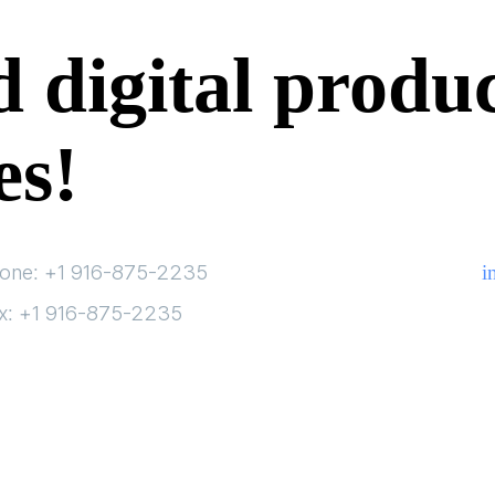
 digital produc
es!
one: +1 916-875-2235
Email:
i
x: +1 916-875-2235