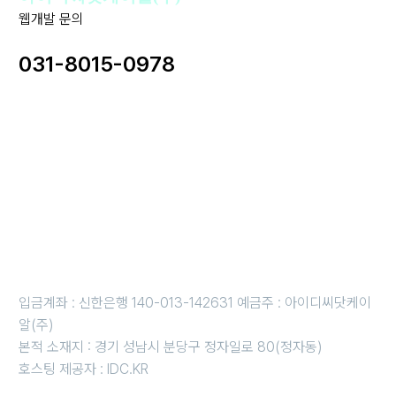
웹개발 문의
031-8015-0978
사업자명 : 아이디씨닷케이알(주) I 대표이사 : 강경원
사업자등록번호 : 255-88-01780 I 통신판매업신고번호: 2020-
성남분당A-1142
개인정보보호책임자 : 강경원 제안/제휴 문의 및 파일 접수 메일 :
idc@idc.kr
근무시간 평일 오전 10시 ~오후 6시 i 금요일 오전 10시 ~ 오후 5
시
휴무일 : 법정 및 임시휴무일 (호스팅 응급 : 010-3816-4497)
입금계좌 : 신한은행 140-013-142631 예금주 : 아이디씨닷케이
알(주)
본적 소재지 : 경기 성남시 분당구 정자일로 80(정자동)
호스팅 제공자 : IDC.KR