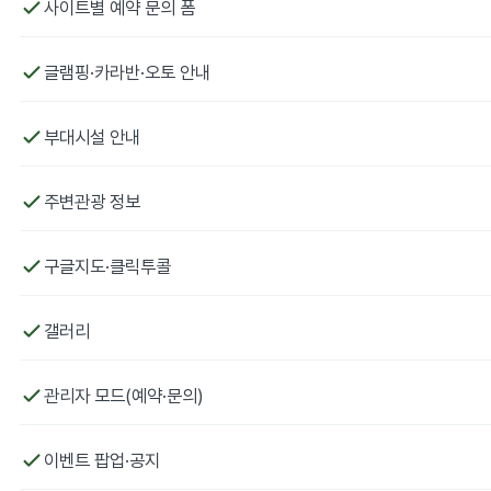
사이트별 예약 문의 폼
글램핑·카라반·오토 안내
부대시설 안내
주변관광 정보
구글지도·클릭투콜
갤러리
관리자 모드(예약·문의)
이벤트 팝업·공지