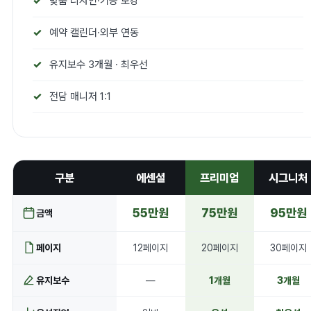
맞춤 디자인·기능 보강
예약 캘린더·외부 연동
유지보수 3개월 · 최우선
전담 매니저 1:1
구분
에센셜
프리미엄
시그니처
55만원
75만원
95만원
금액
페이지
12페이지
20페이지
30페이지
유지보수
—
1개월
3개월