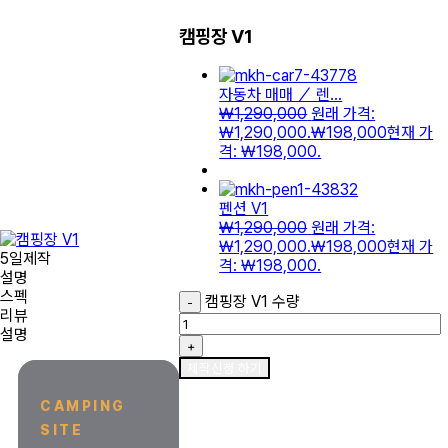
캠핑장 V1
자동차 매매 ／ 렌...
₩
1,290,000
원래 가격:
₩1,290,000.
₩
198,000
현재 가
격: ₩198,000.
펜션 V1
₩
1,290,000
원래 가격:
₩1,290,000.
₩
198,000
현재 가
5일제작
격: ₩198,000.
설명
스펙
캠핑장 V1 수량
-
리뷰
설명
+
제작신청 하기
CAMPING
SITE