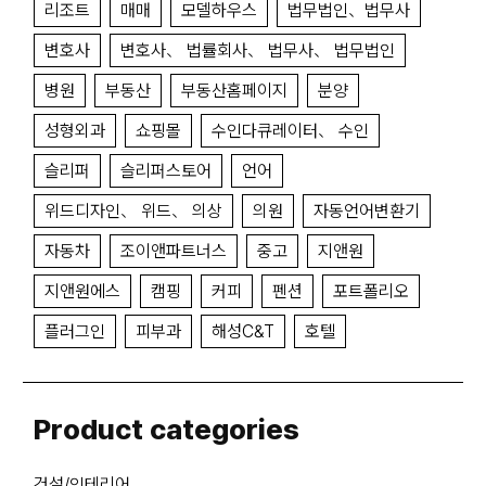
리조트
매매
모델하우스
법무법인、법무사
변호사
변호사、 법률회사、 법무사、 법무법인
병원
부동산
부동산홈페이지
분양
성형외과
쇼핑몰
수인다큐레이터、 수인
슬리퍼
슬리퍼스토어
언어
위드디자인、 위드、 의상
의원
자동언어변환기
자동차
조이앤파트너스
중고
지앤원
지앤원에스
캠핑
커피
펜션
포트폴리오
플러그인
피부과
해성C&T
호텔
Product categories
건설/인테리어