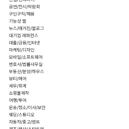
공연/전시/박람회
구인구직/채용
기능성 웹
뉴스/매거진/블로그
대기업 레퍼런스
대출/금융/인터넷
마케팅/디자인
모바일/소프트웨어
변호사/법률사무실
부동산/분양/하우스
뷰티/헤어
세무/회계
쇼핑몰제작
여행/투어
운송/청소/이사/보안
웨딩/스튜디오
자동차/중고/렌트