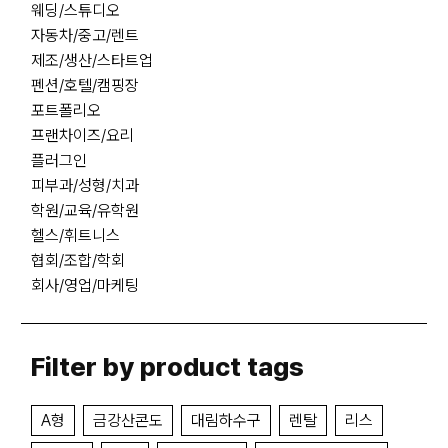
웨딩/스튜디오
자동차/중고/렌트
제조/생산/스타트업
펜션/호텔/캠핑장
포트폴리오
프랜차이즈/요리
플러그인
피부과/성형/치과
학원/교육/유학원
헬스/휘트니스
협회/조합/학회
회사/영업/마케팅
Filter by product tags
A형
금강산콘도
대림하수구
렌탈
리스