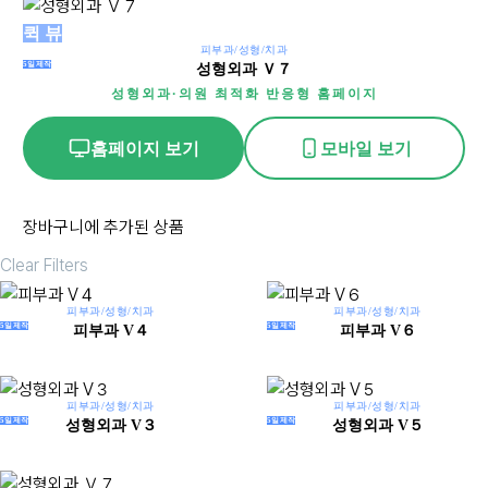
성
퀵 뷰
피부과/성형/치과
형
5일제작
성형외과 Ｖ７
외
성형외과·의원 최적화 반응형 홈페이지
과
Ｖ
홈페이지 보기
모바일 보기
７
장바구니에 추가된 상품
Clear Filters
피부과/성형/치과
피부과/성형/치과
피
피
5일제작
5일제작
피부과 V４
피부과 V６
부
부
과
과
V
V
피부과/성형/치과
피부과/성형/치과
성
성
5일제작
5일제작
성형외과 V３
성형외과 V５
４
６
형
형
외
외