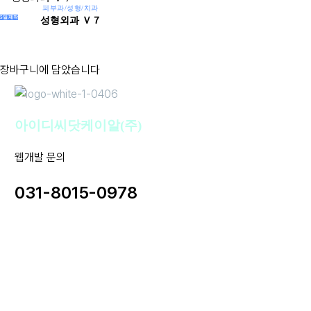
과
과
피부과/성형/치과
성
5일제작
성형외과 Ｖ７
V
V
형
３
５
외
과
장바구니에 담았습니다
Ｖ
７
아이디씨닷케이알(주)
웹개발 문의
031-8015-0978
사업자명 : 아이디씨닷케이알(주) I 대표이사 : 강경원
사업자등록번호 : 255-88-01780 I 통신판매업신고번호: 2020-
성남분당A-1142
개인정보보호책임자 : 강경원 제안/제휴 문의 및 파일 접수 메일 :
idc@idc.kr