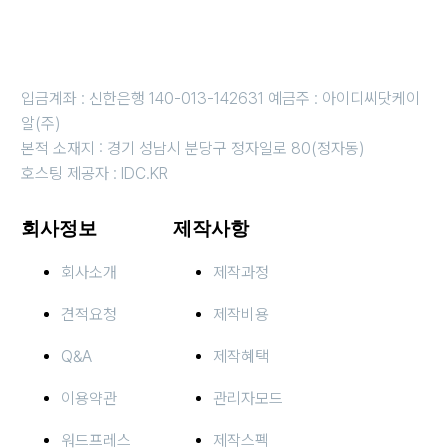
근무시간 평일 오전 10시 ~오후 6시 i 금요일 오전 10시 ~ 오후 5
시
휴무일 : 법정 및 임시휴무일 (호스팅 응급 : 010-3816-4497)
입금계좌 : 신한은행 140-013-142631 예금주 : 아이디씨닷케이
알(주)
본적 소재지 : 경기 성남시 분당구 정자일로 80(정자동)
호스팅 제공자 : IDC.KR
회사정보
제작사항
회사소개
제작과정
견적요청
제작비용
Q&A
제작혜택
이용약관
관리자모드
워드프레스
제작스펙