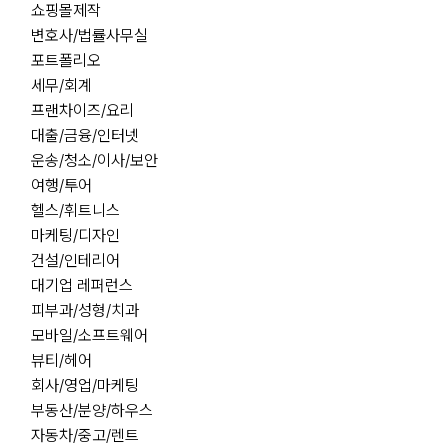
쇼핑몰제작
변호사/법률사무실
포트폴리오
세무/회계
프랜차이즈/요리
대출/금융/인터넷
운송/청소/이사/보안
여행/투어
헬스/휘트니스
마케팅/디자인
건설/인테리어
대기업 레퍼런스
피부과/성형/치과
모바일/소프트웨어
뷰티/헤어
회사/영업/마케팅
부동산/분양/하우스
자동차/중고/렌트