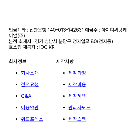
근무시간 평일 오전 10시 ~오후 6시 i 금요일 오전 10시 ~ 오
후 5시
휴무일 : 법정 및 임시휴무일 (호스팅 응급 : 010-3816-
4497)
입금계좌 : 신한은행 140-013-142631 예금주 : 아이디씨닷케
이알(주)
본적 소재지 : 경기 성남시 분당구 정자일로 80(정자동)
호스팅 제공자 : IDC.KR
회사정보
제작사항
회사소개
제작과정
견적요청
제작비용
Q&A
제작혜택
이용약관
관리자모드
워드프레스
제작스펙