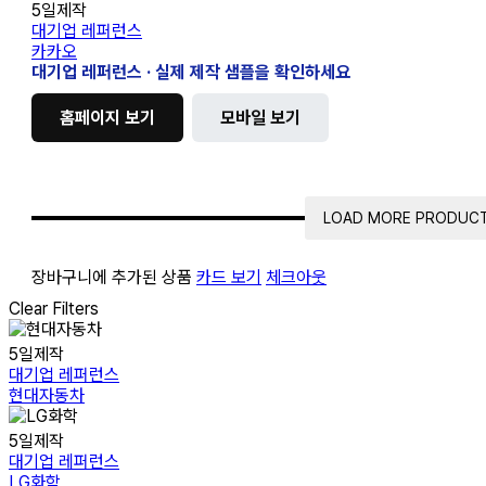
카
5일제작
오
대기업 레퍼런스
카카오
대기업 레퍼런스 · 실제 제작 샘플을 확인하세요
홈페이지 보기
모바일 보기
LOAD MORE PRODUC
장바구니에 추가된 상품
카드 보기
체크아웃
Clear Filters
현
5일제작
대
대기업 레퍼런스
자
현대자동차
동
차
LG
5일제작
화
대기업 레퍼런스
학
LG화학