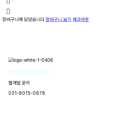
장바구니에 담았습니다
장바구니 보기
체크아웃
아이디씨닷케이알(주)
웹개발 문의
031-8015-0978
사업자명 : 아이디씨닷케이알(주) I 대표이사 : 강경원
사업자등록번호 : 255-88-01780 I 통신판매업신고번호:
2020-성남분당A-1142
개인정보보호책임자 : 강경원 제안/제휴 문의 및 파일 접수 메
일 : idc@idc.kr