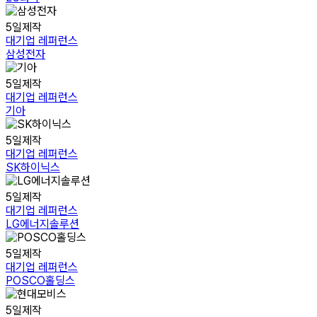
삼
5일제작
성
대기업 레퍼런스
전
삼성전자
자
기
5일제작
아
대기업 레퍼런스
기아
SK
5일제작
하
대기업 레퍼런스
이
SK하이닉스
닉
스
LG
5일제작
에
대기업 레퍼런스
너
LG에너지솔루션
지
솔
POSCO
5일제작
루
홀
대기업 레퍼런스
션
딩
POSCO홀딩스
스
현
5일제작