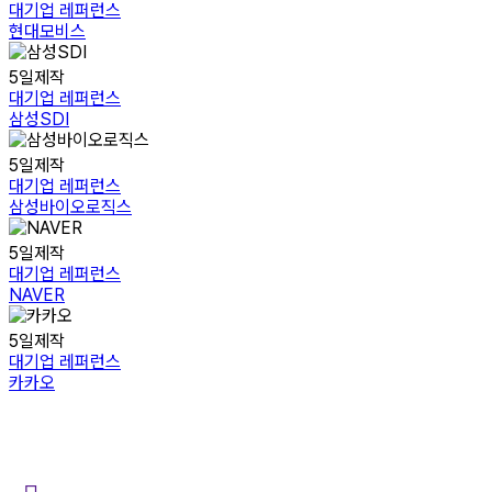
대
대기업 레퍼런스
모
현대모비스
비
스
삼
5일제작
성
대기업 레퍼런스
SDI
삼성SDI
삼
5일제작
성
대기업 레퍼런스
바
삼성바이오로직스
이
오
NAVER
5일제작
로
대기업 레퍼런스
직
NAVER
스
카
5일제작
카
대기업 레퍼런스
오
카카오