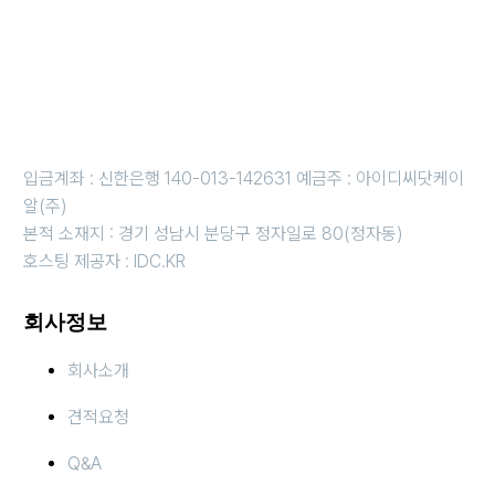
개인정보보호책임자 : 강경원 제안/제휴 문의 및 파일 접수 메일 :
idc@idc.kr
근무시간 평일 오전 10시 ~오후 6시 i 금요일 오전 10시 ~ 오후 5
시
휴무일 : 법정 및 임시휴무일 (호스팅 응급 : 010-3816-4497)
입금계좌 : 신한은행 140-013-142631 예금주 : 아이디씨닷케이
알(주)
본적 소재지 : 경기 성남시 분당구 정자일로 80(정자동)
호스팅 제공자 : IDC.KR
회사정보
회사소개
견적요청
Q&A