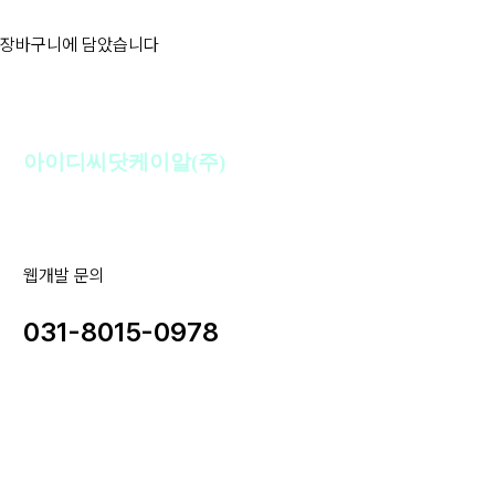
장바구니에 담았습니다
아이디씨닷케이알(주)
웹개발 문의
031-8015-0978
사업자명 : 아이디씨닷케이알(주) I 대표이사 : 강경원
사업자등록번호 : 255-88-01780 I 통신판매업신고번호: 2020-
성남분당A-1142