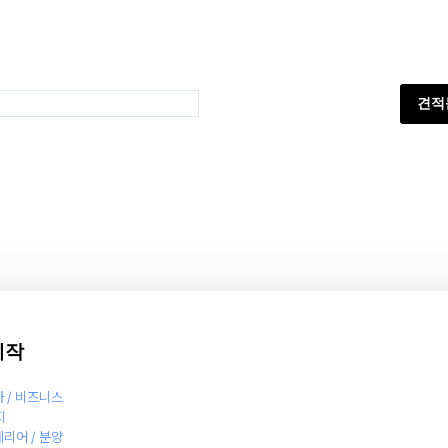
견적
제작
사 / 비즈니스
지
테리어 / 분양