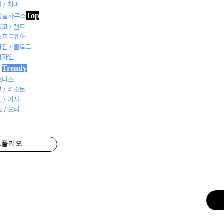
 / 치과
Top
 법률사무소
중고 / 렌트
 소프트웨어
거진 / 블로그
 디자인
Trendy
어
휘트니스
맞
션 / 리조트
 / 이사
 / 요리
고퀄리티
트폴리오
1:1