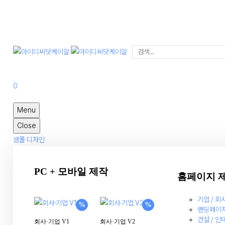
IDC.KR
아이디씨닷케이알
0
Menu
Close
샘플 디자인
PC + 모바일 제작
홈페이지 
기업 / 회
%
%
랜딩페이
건설 / 인
회사·기업 V1
회사·기업 V2