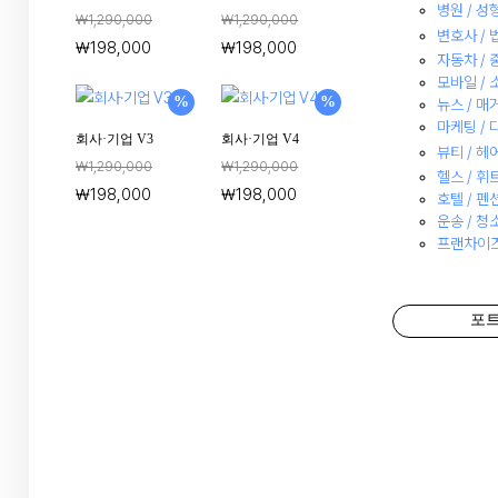
병원 / 성형
₩
1,290,000
₩
1,290,000
변호사 /
₩
198,000
₩
198,000
자동차 / 
모바일 /
%
%
뉴스 / 매
마케팅 /
회사·기업 V3
회사·기업 V4
뷰티 / 헤
₩
1,290,000
₩
1,290,000
헬스 / 
₩
198,000
₩
198,000
호텔 / 펜
운송 / 청소
프랜차이즈
포