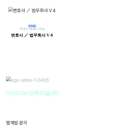
5일제작
변호사/법률사무실
변호사 ／ 법무회사 V４
아이디씨닷케이알(주)
웹개발 문의