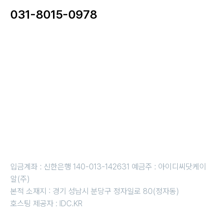
031-8015-0978
사업자명 : 아이디씨닷케이알(주) I 대표이사 : 강경원
사업자등록번호 : 255-88-01780 I 통신판매업신고번호: 2020-
성남분당A-1142
개인정보보호책임자 : 강경원 제안/제휴 문의 및 파일 접수 메일 :
idc@idc.kr
근무시간 평일 오전 10시 ~오후 6시 i 금요일 오전 10시 ~ 오후 5
시
휴무일 : 법정 및 임시휴무일 (호스팅 응급 : 010-3816-4497)
입금계좌 : 신한은행 140-013-142631 예금주 : 아이디씨닷케이
알(주)
본적 소재지 : 경기 성남시 분당구 정자일로 80(정자동)
호스팅 제공자 : IDC.KR