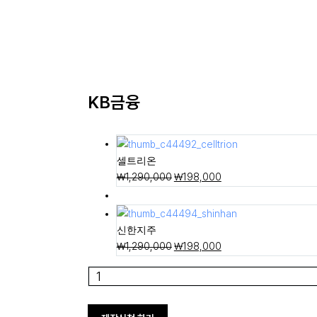
KB금융
셀트리온
₩
1,290,000
원
₩
198,000
현
래
재
가
가
격:
격:
신한지주
₩
1,290,000
원
₩
198,000
현
₩1,290,000.
₩198,000.
래
재
KB
가
가
금
격:
격:
융