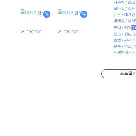
자동차 / 중고 
래
재
래
재
모바일 / 소
가
가
가
가
%
%
뉴스 / 매거진
마케팅 / 디
격:
격:
격:
격:
회사·기업 V3
회사·기업 V4
T
뷰티 / 헤어
₩1,290,000.
₩198,000.
₩1,290,000.
₩198,000.
₩
1,290,000
₩
1,290,000
헬스 / 휘트
원
현
원
현
₩
198,000
₩
198,000
호텔 / 펜션 /
래
재
래
재
운송 / 청소 /
프랜차이즈 /
가
가
가
가
격:
격:
격:
격:
₩1,290,000.
₩198,000.
₩1,290,000.
₩198,000.
포트폴