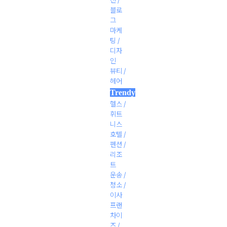
블로
그
마케
팅 /
디자
인
뷰티 /
헤어
Trendy
헬스 /
휘트
니스
호텔 /
펜션 /
리조
트
운송 /
청소 /
이사
프랜
차이
즈 /