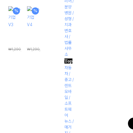
리어 /
가
래
재
현
분양
격:
가
가
%
재
%
병원 /
₩1,290,000.
격:
격:
가
성형 /
치과
₩1,290,000.
₩198,000.
격:
변호
₩198,000.
회사·기
회사·기
사 /
업 V3
업 V4
법률
사무
₩
1,290,000
₩
1,290,000
소
원
원
₩
198,000
₩
198,000
Top
반
래
래
현
현
자동
가
가
재
재
차 /
격:
격:
가
가
중고 /
렌트
₩1,290,000.
₩1,290,000.
격:
격:
모바
₩198,000.
₩198,000.
일 /
1:1
소프
트웨
어
뉴스 /
매거
진 /