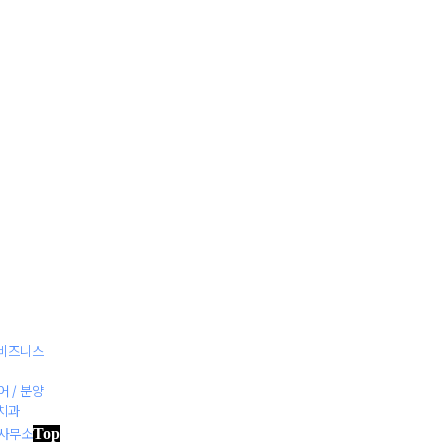
관
마
샘
병
플
매
작
/ 비즈니스
어 / 분양
 치과
Top
률사무소