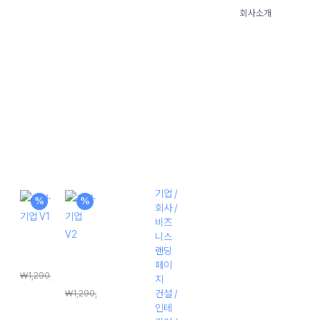
회사소개
Menu
Close
플 디자인
PC + 모바일
홈페이
제작
지 제작
기업 /
%
%
회사 /
비즈
니스
회사·기
랜딩
업 V1
회사·기
페이
₩
1,290,000
업 V2
지
원
₩
198,000
건설 /
₩
1,290,000
인테
래
원
현
₩
198,000