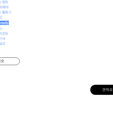
/ 렌트
프트웨어
 / 블로그
자인
rendy
니스
맞춤
 리조트
 이사
 요리
고퀄리티 
리오
1:1 맞춤 디
견적요