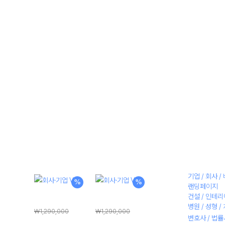
Menu
Close
샘플 디자인
PC + 모바일 제작
홈페이지 제
기업 / 회사 
%
%
랜딩페이지
건설 / 인테리
회사·기업 V1
회사·기업 V2
병원 / 성형 /
₩
1,290,000
₩
1,290,000
변호사 / 법
원
현
원
현
₩
198,000
₩
198,000