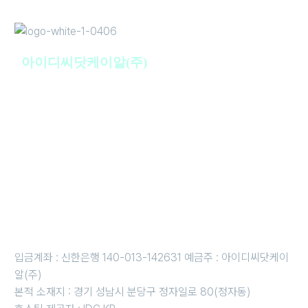
아이디씨닷케이알(주)
사업자명 : 아이디씨닷케이알(주) I 대표이사 : 강경원
사업자등록번호 : 255-88-01780 I 통신판매업신고번호: 2020-
성남분당A-1142
개인정보보호책임자 : 강경원 제안/제휴 문의 및 파일 접수 메일 :
sales@idc.kr
근무시간 평일 오전 10시 ~오후 6시 i 금요일 오전 10시 ~ 오후 5
시
휴무일 : 법정 및 임시휴무일 (호스팅 응급 : 010-3816-4497)
입금계좌 : 신한은행 140-013-142631 예금주 : 아이디씨닷케이
알(주)
본적 소재지 : 경기 성남시 분당구 정자일로 80(정자동)