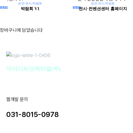
공연/전시/박람회
공연/전시/박람회
5일제작
5일제작
박람회 V1
전시·컨벤션센터 홈페이지
장바구니에 담았습니다
아이디씨닷케이알(주)
웹개발 문의
031-8015-0978