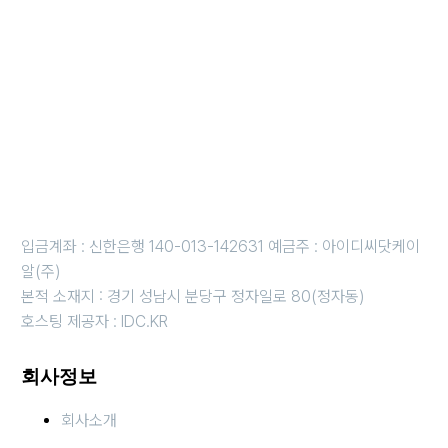
사업자명 : 아이디씨닷케이알(주) I 대표이사 : 강경원
사업자등록번호 : 255-88-01780 I 통신판매업신고번호: 2020-
성남분당A-1142
개인정보보호책임자 : 강경원 제안/제휴 문의 및 파일 접수 메일 :
idc@idc.kr
근무시간 평일 오전 10시 ~오후 6시 i 금요일 오전 10시 ~ 오후 5
시
휴무일 : 법정 및 임시휴무일 (호스팅 응급 : 010-3816-4497)
입금계좌 : 신한은행 140-013-142631 예금주 : 아이디씨닷케이
알(주)
본적 소재지 : 경기 성남시 분당구 정자일로 80(정자동)
호스팅 제공자 : IDC.KR
회사정보
회사소개