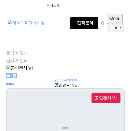
회사소개
Menu
0
견적문의
Close
클리어 필터
클리어 필터
퀵 뷰
공연/전시/박람회
5일제작
공연전시 V1
공연전시 V1