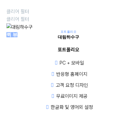
클리어 필터
클리어 필터
포트폴리오
대
퀵 뷰
대림하수구
림
포트폴리오
하
수
PC + 모바일
구
반응형 홈페이지
고객 요청 디자인
무료이미지 제공
한글화 및 영어외 설정