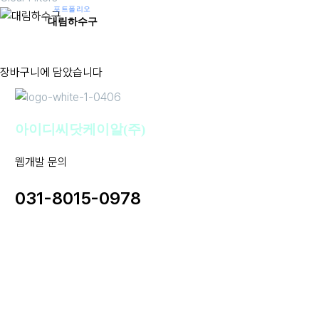
포트폴리오
대림하수구
대
림
하
장바구니에 담았습니다
수
구
아이디씨닷케이알(주)
웹개발 문의
031-8015-0978
사업자명 : 아이디씨닷케이알(주) I 대표이사 : 강경원
사업자등록번호 : 255-88-01780 I 통신판매업신고번호: 2020-
성남분당A-1142
개인정보보호책임자 : 강경원 제안/제휴 문의 및 파일 접수 메일 :
idc@idc.kr