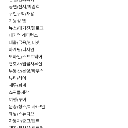
공연/전시/박람회
구인구직/채용
기능성 웹
뉴스/매거진/블로그
대기업 레퍼런스
대출/금융/인터넷
마케팅/디자인
모바일/소프트웨어
변호사/법률사무실
부동산/분양/하우스
뷰티/헤어
세무/회계
쇼핑몰제작
여행/투어
운송/청소/이사/보안
웨딩/스튜디오
자동차/중고/렌트