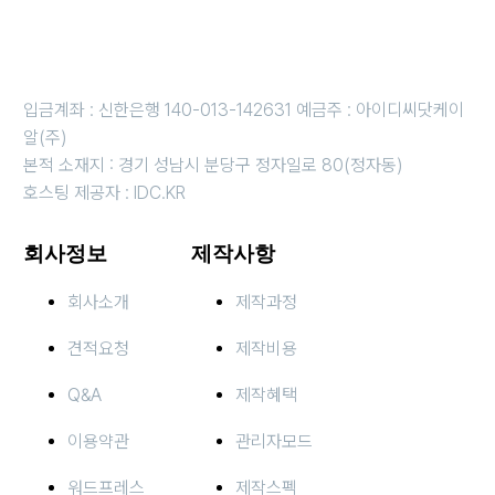
근무시간 평일 오전 10시 ~오후 6시 i 금요일 오전 10시 ~ 오후 5
시
휴무일 : 법정 및 임시휴무일 (호스팅 응급 : 010-3816-4497)
입금계좌 : 신한은행 140-013-142631 예금주 : 아이디씨닷케이
알(주)
본적 소재지 : 경기 성남시 분당구 정자일로 80(정자동)
호스팅 제공자 : IDC.KR
회사정보
제작사항
회사소개
제작과정
견적요청
제작비용
Q&A
제작혜택
이용약관
관리자모드
워드프레스
제작스펙