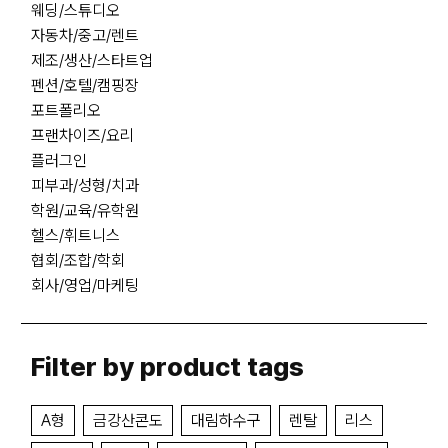
웨딩/스튜디오
자동차/중고/렌트
제조/생산/스타트업
펜션/호텔/캠핑장
포트폴리오
프랜차이즈/요리
플러그인
피부과/성형/치과
학원/교육/유학원
헬스/휘트니스
협회/조합/학회
회사/영업/마케팅
Filter by product tags
A형
금강산콘도
대림하수구
렌탈
리스