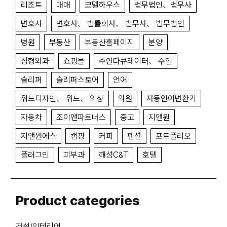
리조트
매매
모델하우스
법무법인、법무사
변호사
변호사、 법률회사、 법무사、 법무법인
병원
부동산
부동산홈페이지
분양
성형외과
쇼핑몰
수인다큐레이터、 수인
슬리퍼
슬리퍼스토어
언어
위드디자인、 위드、 의상
의원
자동언어변환기
자동차
조이앤파트너스
중고
지앤원
지앤원에스
캠핑
커피
펜션
포트폴리오
플러그인
피부과
해성C&T
호텔
Product categories
건설/인테리어