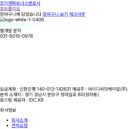
조이앤파트너스변호사
포트폴리오
장바구니에 담았습니다
장바구니 보기
체크아웃
아이디씨닷케이알(주)
웹개발 문의
031-8015-0978
사업자명 : 아이디씨닷케이알(주) I 대표이사 : 강경원
사업자등록번호 : 255-88-01780 I 통신판매업신고번호: 2020-성남
분당A-1142
개인정보보호책임자 : 강경원 제안/제휴 문의 및 파일 접수 메일 :
idc@idc.kr
근무시간 평일 오전 10시 ~오후 6시 i 금요일 오전 10시 ~ 오후 5시
휴무일 : 법정 및 임시휴무일 (호스팅 응급 : 010-3816-4497)
입금계좌 : 신한은행 140-013-142631 예금주 : 아이디씨닷케이알(주)
본적 소재지 : 경기 성남시 분당구 정자일로 80(정자동)
호스팅 제공자 : IDC.KR
회사정보
회사소개
견적요청