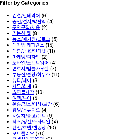
Filter by Categories
건설/인테리어
(6)
공연/전시/박람회
(4)
구인구직/채용
(2)
기능성 웹
(8)
뉴스/매거진/블로그
(5)
대기업 레퍼런스
(15)
대출/금융/인터넷
(11)
마케팅/디자인
(2)
모바일/소프트웨어
(4)
변호사/법률사무실
(7)
부동산/분양/하우스
(11)
뷰티/헤어
(3)
세무/회계
(3)
쇼핑몰제작
(13)
여행/투어
(5)
운송/청소/이사/보안
(6)
웨딩/스튜디오
(4)
자동차/중고/렌트
(9)
제조/생산/스타트업
(4)
펜션/호텔/캠핑장
(10)
포트폴리오
(70)