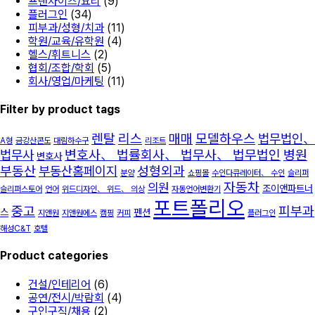
프랜차이즈/요리
(9)
플러그인
(34)
피부과/성형/치과
(11)
학원/교육/유학원
(4)
헬스/휘트니스
(2)
협회/조합/학회
(5)
회사/영업/마케팅
(11)
Filter by product tags
렌탈
리스
매매
모델하우스
법무법인、
A형
금강산콘도
대림하수구
리조트
법무사
변호사、 법률회사、 법무사、 법무법인
병원
변호사
부동산
부동산홈페이지
성형외과
분양
쇼핑몰
수인다큐레이터、 수인
슬리퍼
자동차
의원
조이앤파트너
슬리퍼스토어
언어
위드디자인、 위드、 의상
자동언어변환기
포트폴리오
중고
피부과
스
펜션
지앤원
지앤원에스
캠핑
커피
플러그인
해성C&T
호텔
Product categories
건설/인테리어
(6)
공연/전시/박람회
(4)
구인구직/채용
(2)