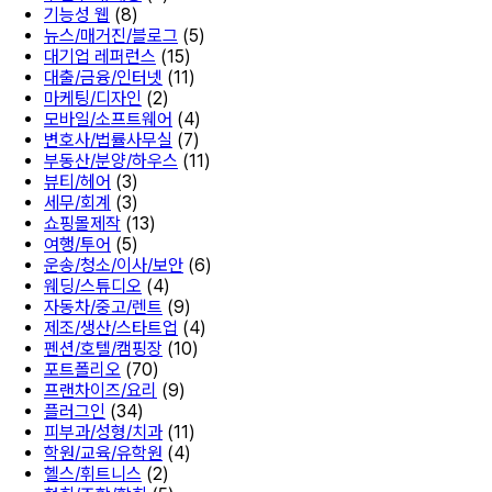
기능성 웹
(8)
뉴스/매거진/블로그
(5)
대기업 레퍼런스
(15)
대출/금융/인터넷
(11)
마케팅/디자인
(2)
모바일/소프트웨어
(4)
변호사/법률사무실
(7)
부동산/분양/하우스
(11)
뷰티/헤어
(3)
세무/회계
(3)
쇼핑몰제작
(13)
여행/투어
(5)
운송/청소/이사/보안
(6)
웨딩/스튜디오
(4)
자동차/중고/렌트
(9)
제조/생산/스타트업
(4)
펜션/호텔/캠핑장
(10)
포트폴리오
(70)
프랜차이즈/요리
(9)
플러그인
(34)
피부과/성형/치과
(11)
학원/교육/유학원
(4)
헬스/휘트니스
(2)