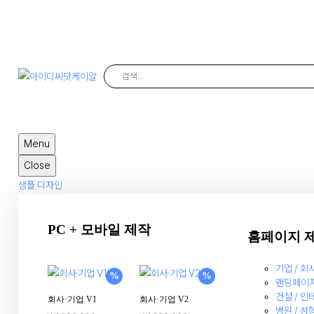
IDC.KR
아이디씨닷케이알
Menu
Close
샘플 디자인
PC + 모바일 제작
홈페이지 
기업 / 회
%
%
랜딩페이
건설 / 인
회사·기업 V1
회사·기업 V2
병원 / 성형