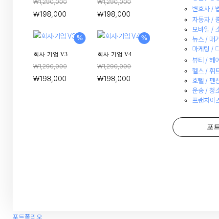
₩
1,290,000
₩
1,290,000
변호사 /
₩
198,000
₩
198,000
자동차 / 
모바일 /
%
%
뉴스 / 매
마케팅 /
회사·기업 V3
회사·기업 V4
뷰티 / 헤
₩
1,290,000
₩
1,290,000
헬스 / 
₩
198,000
₩
198,000
호텔 / 펜
운송 / 청소
프랜차이즈
포
포트폴리오