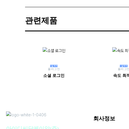
관련제품
5일제작
5일제작
플러그인
플러그
소셜 로그인
속도 최
회사정보
아이디씨닷케이알(주)