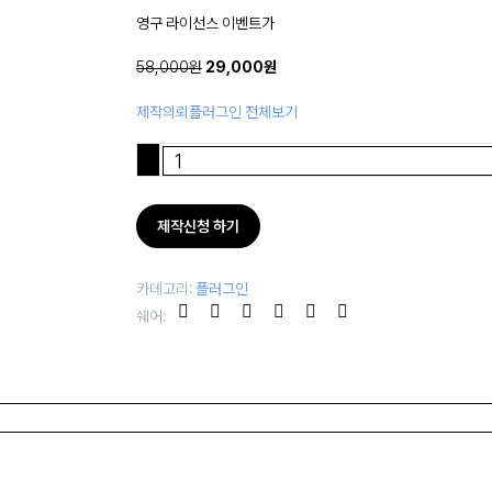
영구 라이선스 이벤트가
58,000원
29,000원
제작의뢰
플러그인 전체보기
-
제작신청 하기
카데고리:
플러그인
쉐어: