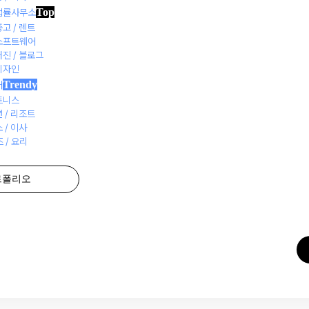
Top
 법률사무소
중고 / 렌트
 소프트웨어
거진 / 블로그
 디자인
Trendy
어
휘트니스
맞
션 / 리조트
 / 이사
 / 요리
고퀄리티
트폴리오
1:1