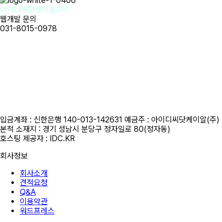
아이디씨닷케이알(주)
웹개발 문의
031-8015-0978
사업자명 : 아이디씨닷케이알(주) I 대표이사 : 강경원
사업자등록번호 : 255-88-01780 I 통신판매업신고번호: 2020-성남
분당A-1142
개인정보보호책임자 : 강경원 제안/제휴 문의 및 파일 접수 메일 :
idc@idc.kr
근무시간 평일 오전 10시 ~오후 6시 i 금요일 오전 10시 ~ 오후 5시
휴무일 : 법정 및 임시휴무일 (호스팅 응급 : 010-3816-4497)
입금계좌 : 신한은행 140-013-142631 예금주 : 아이디씨닷케이알(주)
본적 소재지 : 경기 성남시 분당구 정자일로 80(정자동)
호스팅 제공자 : IDC.KR
회사정보
회사소개
견적요청
Q&A
이용약관
워드프레스