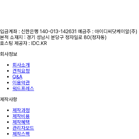
개인정보보호책임자 : 강경원 제안/제휴 문의 및 파일 접수 메일 :
idc@idc.kr
근무시간 평일 오전 10시 ~오후 6시 i 금요일 오전 10시 ~ 오후 5시
휴무일 : 법정 및 임시휴무일 (호스팅 응급 : 010-3816-4497)
입금계좌 : 신한은행 140-013-142631 예금주 : 아이디씨닷케이알(주)
본적 소재지 : 경기 성남시 분당구 정자일로 80(정자동)
호스팅 제공자 : IDC.KR
회사정보
회사소개
견적요청
Q&A
이용약관
워드프레스
제작사항
제작과정
제작비용
제작혜택
관리자모드
제작스펙