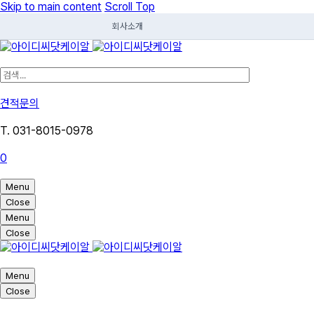
Skip to main content
Scroll Top
회사소개
견적문의
T. 031-8015-0978
0
Menu
Close
Menu
Close
Menu
Close