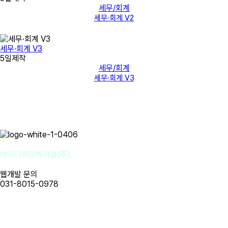
세무/회계
세무·회계 V2
세무·회계 V3
5일제작
세무/회계
세무·회계 V3
아이디씨닷케이알(주)
웹개발 문의
031-8015-0978
사업자명 : 아이디씨닷케이알(주) I 대표이사 : 강경원
사업자등록번호 : 255-88-01780 I 통신판매업신고번호: 2020-성남
분당A-1142