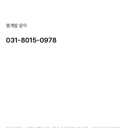
웹개발 문의
031-8015-0978
사업자명 : 아이디씨닷케이알(주) I 대표이사 : 강경원
사업자등록번호 : 255-88-01780 I 통신판매업신고번호: 2020-
성남분당A-1142
개인정보보호책임자 : 강경원 제안/제휴 문의 및 파일 접수 메일 :
idc@idc.kr
근무시간 평일 오전 10시 ~오후 6시 i 금요일 오전 10시 ~ 오후 5
시
휴무일 : 법정 및 임시휴무일 (호스팅 응급 : 010-3816-4497)