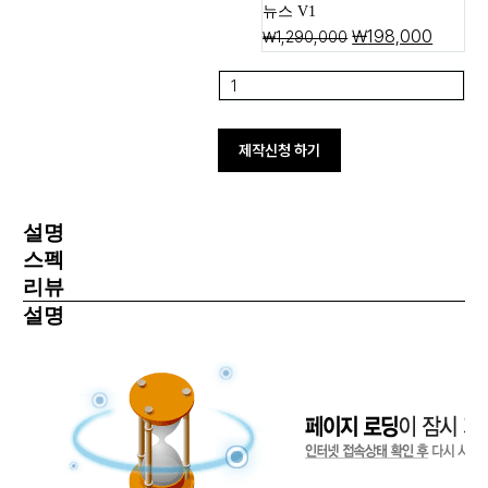
뉴스 V1
₩
198,000
₩
1,290,000
제작신청 하기
설명
스펙
리뷰
설명