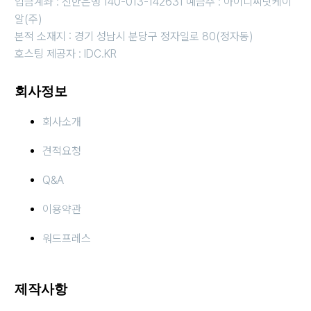
입금계좌 : 신한은행 140-013-142631 예금주 : 아이디씨닷케이
알(주)
본적 소재지 : 경기 성남시 분당구 정자일로 80(정자동)
호스팅 제공자 : IDC.KR
회사정보
회사소개
견적요청
Q&A
이용약관
워드프레스
제작사항