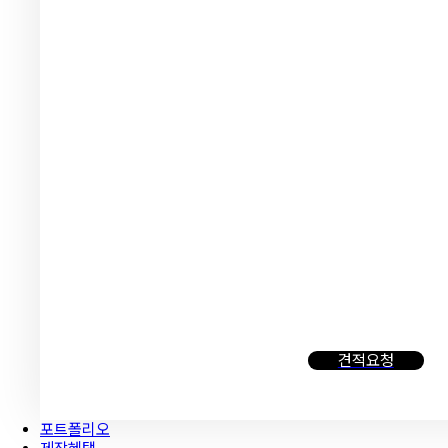
맞춤제
고퀄리티 반응형 샘플
1:1 맞춤 디자이너 제작
견적요청
포트폴리오