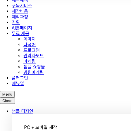
제작혜택
구독서비스
제작비용
제작과정
기획
AI홈페이지
무료 제공
이미지
다국어
프로그램
관리자모드
마케팅
샘플 쇼핑몰
병원마케팅
플러그인
매뉴얼
Menu
Close
샘플 디자인
PC + 모바일 제작