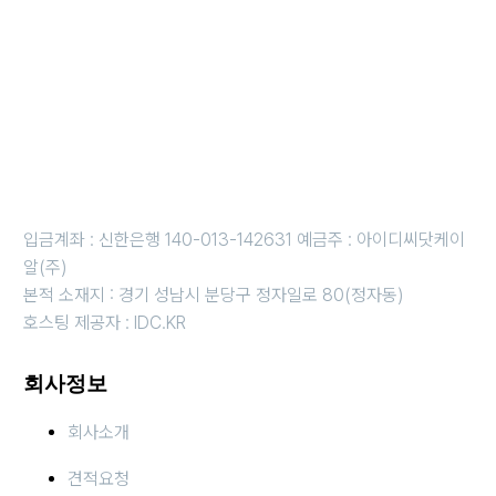
사업자등록번호 : 255-88-01780 I 통신판매업신고번호: 2020-
성남분당A-1142
개인정보보호책임자 : 강경원 제안/제휴 문의 및 파일 접수 메일 :
idc@idc.kr
근무시간 평일 오전 10시 ~오후 6시 i 금요일 오전 10시 ~ 오후 5
시
휴무일 : 법정 및 임시휴무일 (호스팅 응급 : 010-3816-4497)
입금계좌 : 신한은행 140-013-142631 예금주 : 아이디씨닷케이
알(주)
본적 소재지 : 경기 성남시 분당구 정자일로 80(정자동)
호스팅 제공자 : IDC.KR
회사정보
회사소개
견적요청