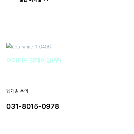
아이디씨닷케이알(주)
웹개발 문의
031-8015-0978
사업자명 : 아이디씨닷케이알(주) I 대표이사 : 강경원