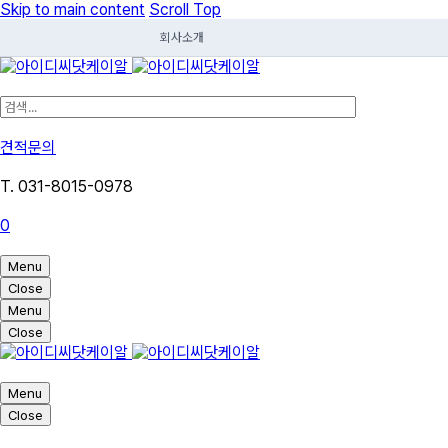
Skip to main content
Scroll Top
회사소개
견적문의
T. 031-8015-0978
0
Menu
Close
Menu
Close
Menu
Close