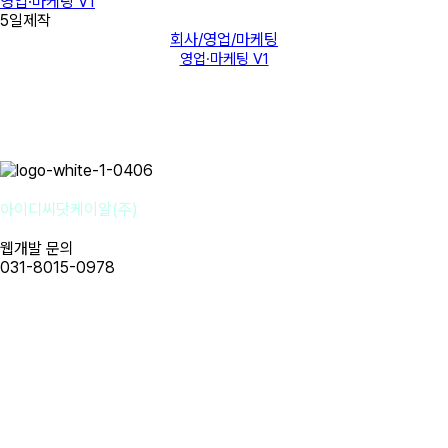
영업·마케팅 V1
5일제작
회사/영업/마케팅
영업·마케팅 V1
아이디씨닷케이알(주)
웹개발 문의
031-8015-0978
사업자명 : 아이디씨닷케이알(주) I 대표이사 : 강경원
사업자등록번호 : 255-88-01780 I 통신판매업신고번호: 2020-성남
분당A-1142
개인정보보호책임자 : 강경원 제안/제휴 문의 및 파일 접수 메일 :
idc@idc.kr
근무시간 평일 오전 10시 ~오후 6시 i 금요일 오전 10시 ~ 오후 5시
휴무일 : 법정 및 임시휴무일 (호스팅 응급 : 010-3816-4497)