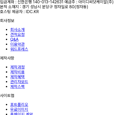
입금계좌 : 신한은행 140-013-142631 예금주 : 아이디씨닷케이알(주)
본적 소재지 : 경기 성남시 분당구 정자일로 80(정자동)
호스팅 제공자 : IDC.KR
회사정보
회사소개
견적요청
Q&A
이용약관
워드프레스
제작사항
제작과정
제작비용
제작혜택
관리자모드
제작스펙
사이트맵
포트폴리오
무료이미지
홈페이지 계약