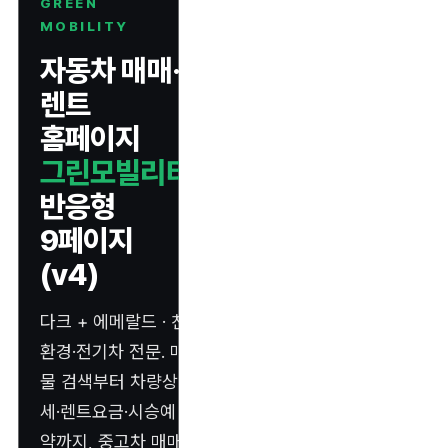
GREEN
MOBILITY
자동차 매매·
렌트
홈페이지
그린모빌리티
반응형
9페이지
(v4)
다크 + 에메랄드 · 친
환경·전기차 전문. 매
물 검색부터 차량상
세·렌트요금·시승예
약까지, 중고차 매매