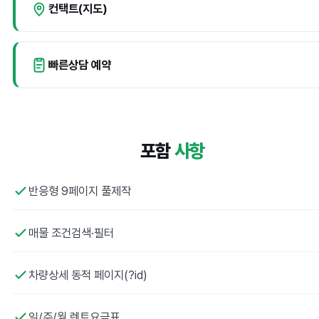
컨택트(지도)
빠른상담 예약
포함
사항
반응형 9페이지 풀제작
매물 조건검색·필터
차량상세 동적 페이지(?id)
일/주/월 렌트요금표