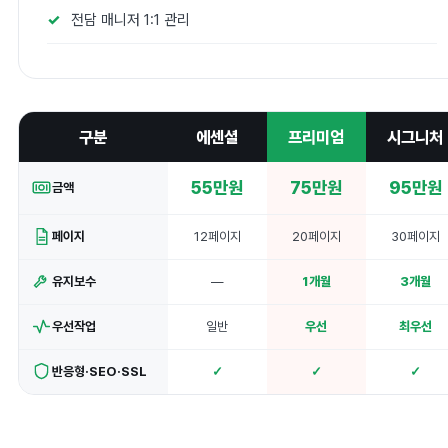
전담 매니저 1:1 관리
구분
에센셜
프리미엄
시그니처
55만원
75만원
95만원
금액
페이지
12페이지
20페이지
30페이지
유지보수
—
1개월
3개월
우선작업
일반
우선
최우선
반응형·SEO·SSL
✓
✓
✓