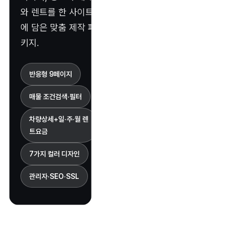
와 렌트를 한 사이트
에 담은 맞춤 제작 패
키지.
반응형 9페이지
매물 조건검색·필터
차량상세+일·주·월 렌
트요금
7가지 컬러 디자인
관리자·SEO·SSL