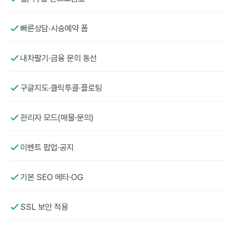
빠른상담·시승예약 폼
내차팔기·금융 문의 동선
구글지도·클릭투콜·플로팅
관리자 모드(매물·문의)
이벤트 팝업·공지
기본 SEO 메타·OG
SSL 보안 적용