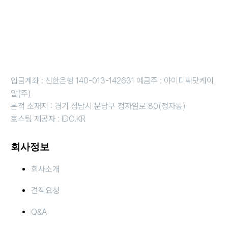
개인정보보호책임자 : 강경원 제안/제휴 문의 및 파일 접수 메일 :
idc@idc.kr
근무시간 평일 오전 10시 ~오후 6시 i 금요일 오전 10시 ~ 오후 5
시
휴무일 : 법정 및 임시휴무일 (호스팅 응급 : 010-3816-4497)
입금계좌 : 신한은행 140-013-142631 예금주 : 아이디씨닷케이
알(주)
본적 소재지 : 경기 성남시 분당구 정자일로 80(정자동)
호스팅 제공자 : IDC.KR
회사정보
회사소개
견적요청
Q&A