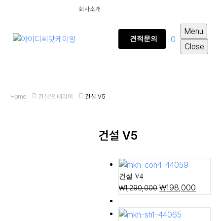
회사소개
Menu
0
견적문의
Close
Home
건설/인테리어
건설 V5
건설 V5
건설 V4
₩
198,000
₩
1,290,000
5일제작