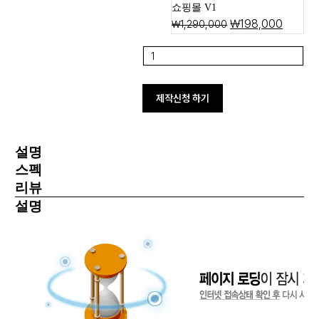
쇼핑몰 V1
₩
198,000
₩
1,290,000
제작신청 하기
설명
스펙
리뷰
설명