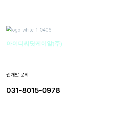
아이디씨닷케이알(주)
웹개발 문의
031-8015-0978
사업자명 : 아이디씨닷케이알(주) I 대표이사 : 강경원
사업자등록번호 : 255-88-01780 I 통신판매업신고번호: 2020-
성남분당A-1142