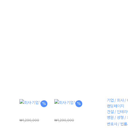
Menu
Close
샘플 디자인
PC + 모바일 제작
홈페이지 제
기업 / 회사 
%
%
랜딩페이지
건설 / 인테리
회사·기업 V1
회사·기업 V2
병원 / 성형 /
₩
1,290,000
₩
1,290,000
변호사 / 법
원
현
원
현
₩
198,000
₩
198,000