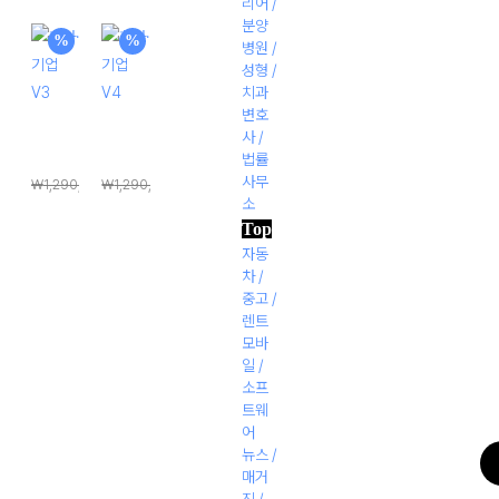
리어 /
가
래
재
현
분양
격:
가
가
%
재
%
병원 /
₩1,290,000.
격:
격:
가
성형 /
치과
₩1,290,000.
₩198,000.
격:
변호
₩198,000.
회사·기
회사·기
사 /
업 V3
업 V4
법률
사무
₩
1,290,000
₩
1,290,000
소
원
원
₩
198,000
₩
198,000
Top
반
래
래
현
현
자동
가
가
재
재
차 /
격:
격:
가
가
중고 /
렌트
₩1,290,000.
₩1,290,000.
격:
격:
모바
₩198,000.
₩198,000.
일 /
1:1
소프
트웨
어
뉴스 /
매거
진 /