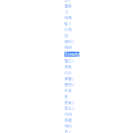
블로
그
마케
팅 /
디자
인
뷰티 /
헤어
Trendy
헬스 /
휘트
니스
호텔 /
펜션 /
리조
트
운송 /
청소 /
이사
프랜
차이
즈 /