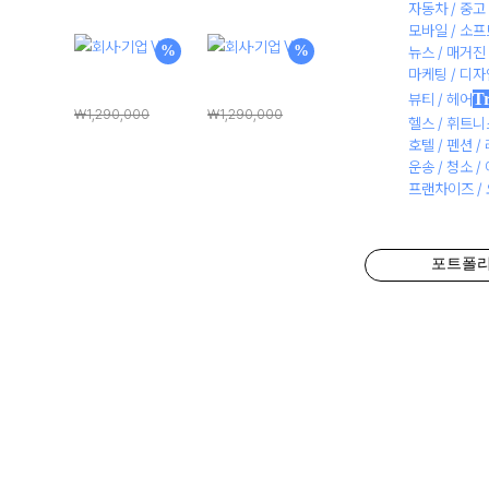
자동차 / 중고 
래
재
래
재
모바일 / 소
가
가
가
가
%
%
뉴스 / 매거진
마케팅 / 디
격:
격:
격:
격:
회사·기업 V3
회사·기업 V4
T
뷰티 / 헤어
₩1,290,000.
₩198,000.
₩1,290,000.
₩198,000.
₩
1,290,000
₩
1,290,000
헬스 / 휘트
원
현
원
현
₩
198,000
₩
198,000
호텔 / 펜션 /
래
재
래
재
운송 / 청소 /
프랜차이즈 /
가
가
가
가
격:
격:
격:
격:
₩1,290,000.
₩198,000.
₩1,290,000.
₩198,000.
포트폴