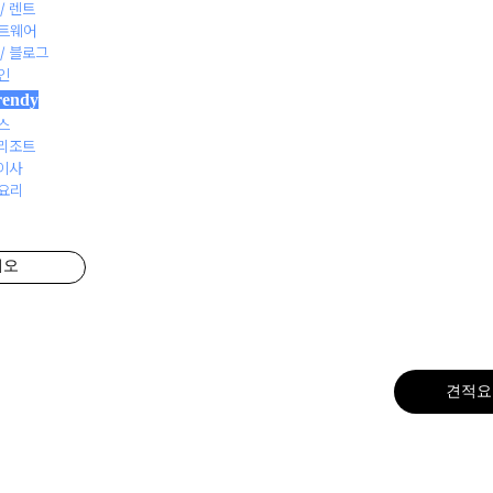
/ 렌트
프트웨어
 / 블로그
자인
rendy
니스
맞춤
 리조트
 이사
 요리
고퀄리티 
리오
1:1 맞춤 디
견적요