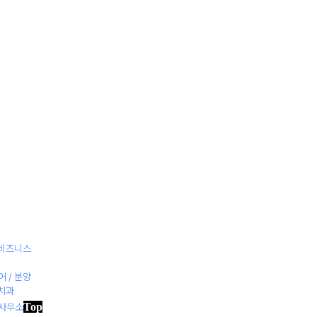
관
마
샘
병
플
매
작
/ 비즈니스
어 / 분양
 치과
Top
률사무소