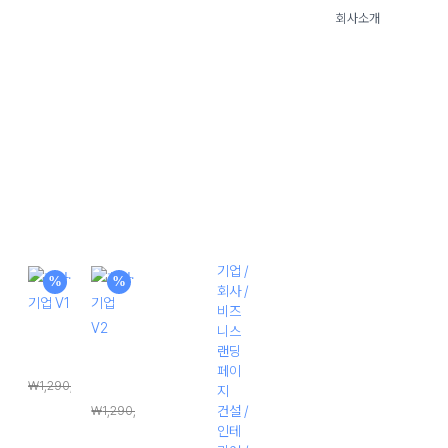
회사소개
Menu
Close
플 디자인
PC + 모바일
홈페이
제작
지 제작
기업 /
%
%
회사 /
비즈
니스
회사·기
랜딩
업 V1
회사·기
페이
₩
1,290,000
업 V2
지
원
₩
198,000
건설 /
₩
1,290,000
인테
래
원
현
₩
198,000