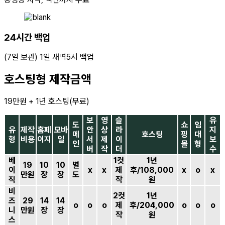
24시간 백업
(7일 보관) 1일 새벽5시 백업
호스팅형 제작금액
19만원 + 1년 호스팅(무료)
보
영
슬
유
도
쇼
임
유
제작
홈페
모바
안
상
라
지
메
호스팅
핑
대
형
비용
이지
일
서
제
이
보
인
몰
형
버
작
더
수
베
1컷
1년
19
10
10
별
이
x
x
제
후/108,000
x
o
x
만원
장
장
도
직
작
원
비
2컷
1년
즈
29
14
14
o
o
o
제
후/204,000
o
o
o
니
만원
장
장
작
원
스