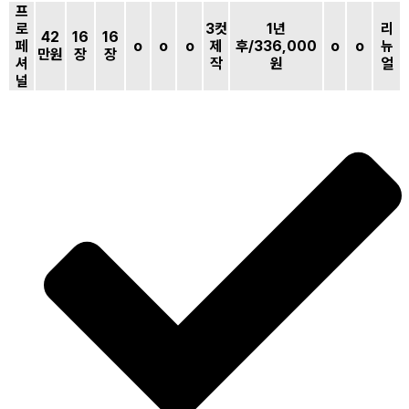
프
로
3컷
1년
리
42
16
16
페
o
o
o
제
후/336,000
o
o
뉴
만원
장
장
셔
작
원
얼
널