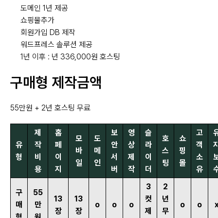
도메인 1년 제공
쇼핑물추가
회원가입 DB 제작
워드프레스 솔루션 제공
1년 이후 : 년 336,000원 호스팅
구매형 제작금액
55만원 + 2년 호스팅 무료
제
홈
보
영
슬
고
모
도
호
쇼
유
작
페
안
상
라
객
바
메
스
핑
형
비
이
서
제
이
소
일
인
팅
몰
용
지
버
작
더
유
3
2
구
55
13
13
컷
년
매
만
o
o
o
o
o
장
장
제
무
형
원