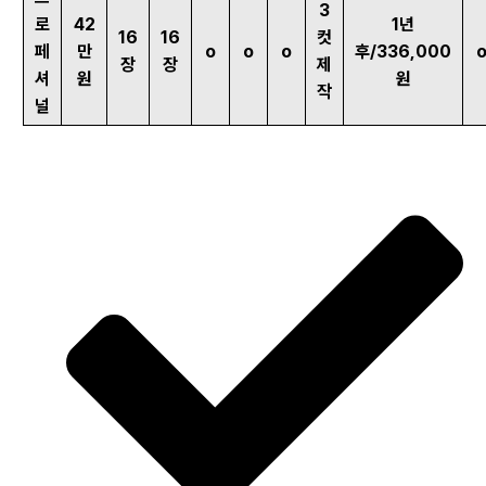
3
로
42
1년
16
16
컷
페
만
o
o
o
후/336,000
장
장
제
셔
원
원
작
널