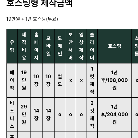
호스팅형 제작금액
19만원 + 1년 호스팅(무료)
제
홈
보
영
슬
모
도
유
작
페
안
상
라
바
메
호스팅
형
비
이
서
제
이
일
인
용
지
버
작
더
1
베
19
1년
10
10
별
컷
이
만
x
x
후/108,000
장
장
도
제
직
원
원
작
비
2
29
1년
즈
14
14
컷
만
o
o
o
후/204,000
니
장
장
제
원
원
스
작
프