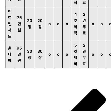
작
료
어
4
2
드
75
20
20
컷
년
벤
만
o
o
o
o
o
장
장
제
무
처
원
작
료
드
5
2
울
95
30
30
컷
년
티
만
o
o
o
o
o
장
장
제
무
마
원
작
료