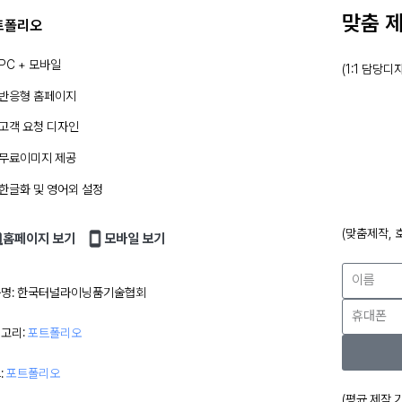
맞춤 
트폴리오
PC + 모바일
(1:1 담당디
반응형 홈페이지
고객 요청 디자인
무료이미지 제공
한글화 및 영어외 설정
(맞춤제작, 
홈페이지 보기
모바일 보기
명:
한국터널라이닝품기술협회
고리:
포트폴리오
:
포트폴리오
(평균 제작 