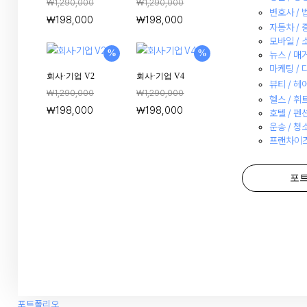
₩
1,290,000
₩
1,290,000
변호사 /
₩
198,000
₩
198,000
자동차 / 
모바일 /
%
%
뉴스 / 매
마케팅 /
회사·기업 V2
회사·기업 V4
뷰티 / 헤
₩
1,290,000
₩
1,290,000
헬스 / 
₩
198,000
₩
198,000
호텔 / 펜
운송 / 청소
프랜차이즈
포
포트폴리오