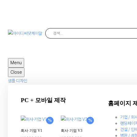
IDC.KR
아이디씨닷케이알
Menu
Close
샘플 디자인
PC + 모바일 제작
홈페이지 
기업 / 회
%
%
랜딩페이
건설 / 인
회사·기업 V1
회사·기업 V3
병원 / 성형