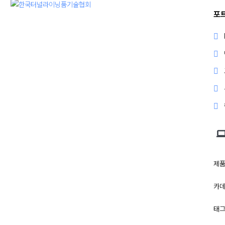
포
제품
카데
태그