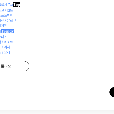
Top
 법률사무소
중고 / 렌트
 소프트웨어
거진 / 블로그
 디자인
Trendy
어
휘트니스
맞
션 / 리조트
 / 이사
 / 요리
고퀄리티
트폴리오
1:1